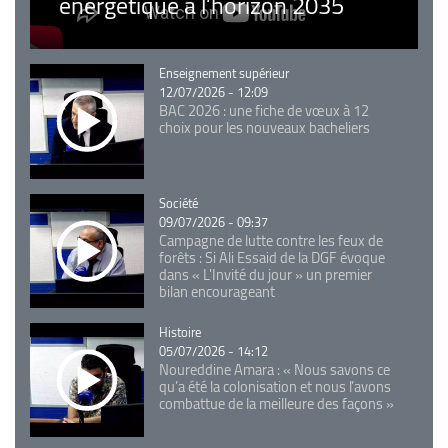
énergétique à l’horizon 2035
Catégorie
Enseignement supérieur
12/07/2026 - 12:09
BAC 2026 : une fiche de vœux à 12
choix pour les nouveaux bacheliers
Catégorie
Société
09/07/2026 - 09:37
Campagne de lutte contre les feux de
forêts : Si Ali Essaid de la DGF évoque
dans « L'Invité du jour » un premier
bilan encourageant
Catégorie
Histoire
05/07/2026 - 14:12
Noureddine Amara : « Nous savons ce
qu’a été la colonisation et nous l’avons
combattue de la meilleure des façons »