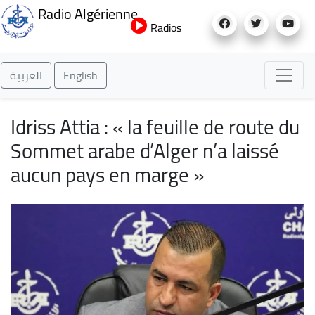
Aller
Radio Algérienne
au
Radios
contenu
principal
العربية
English
Idriss Attia : « la feuille de route du
Sommet arabe d’Alger n’a laissé
aucun pays en marge »