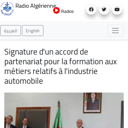
Aller
Radio Algérienne
au
Radios
contenu
principal
العربية
English
Signature d'un accord de
partenariat pour la formation aux
métiers relatifs à l'industrie
automobile