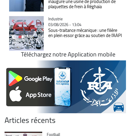
inaugure une usine de production de
plaquettes de frein à Réghaïa
Catégorie
Industrie
03/08/2026 - 13:04
Sous-traitance mécanique : une filière
en plein essor grâce au soutien de l'AAPI
Téléchargez notre Application mobile
Articles récents
Catégorie
Football