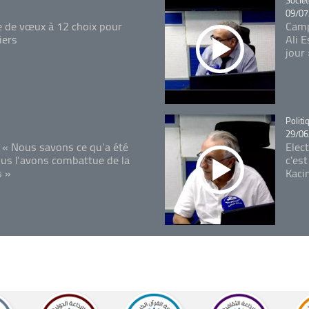
09/07
e de vœux à 12 choix pour
Camp
iers
Ali 
jour
Catégo
Politi
29/06
 « Nous savons ce qu’a été
Elec
ous l’avons combattue de la
c'est
s »
Kaci