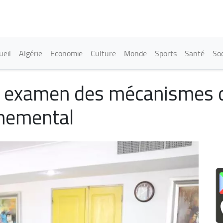
Aller
au
contenu
principal
in navigation
ueil
Algérie
Economie
Culture
Monde
Sports
Santé
Soc
: examen des mécanismes 
nnemental