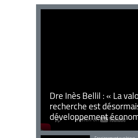
Dre Inès Bellil : « La val
recherche est désormais
développement économ
Catégorie
Enseignement supérieur