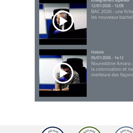
12/07/2026 - 12:09
BAC 2026 : une fich
les nouveaux bachel
Catégorie
Histoire
05/07/2026 - 14:12
Noureddine Amara :
la colonisation et n
meilleure des façon