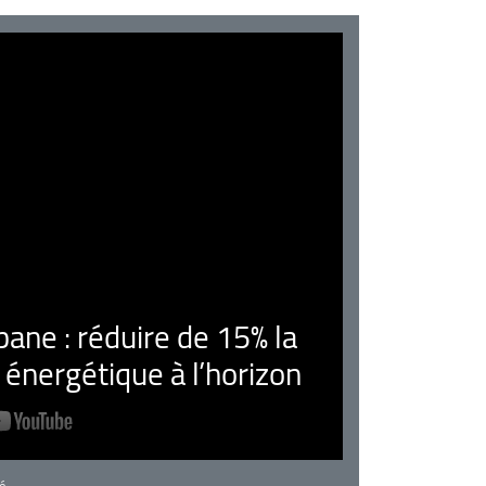
ne : réduire de 15% la
nergétique à l’horizon
rie
é