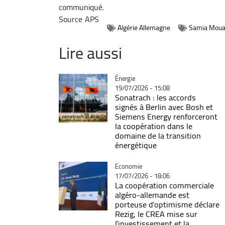
communiqué.
Source
APS
Algérie Allemagne
Samia Moual
Lire aussi
Catégorie
Énergie
19/07/2026 - 15:08
Sonatrach : les accords
signés à Berlin avec Bosh et
Siemens Energy renforceront
la coopération dans le
domaine de la transition
énergétique
Catégorie
Economie
17/07/2026 - 18:06
La coopération commerciale
algéro-allemande est
porteuse d'optimisme déclare
Rezig, le CREA mise sur
l'investissement et la