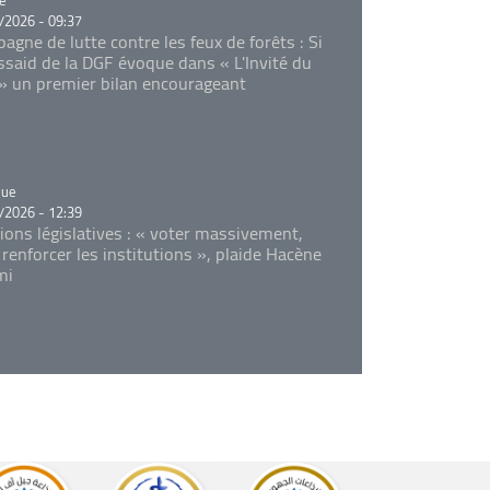
/2026 - 09:37
agne de lutte contre les feux de forêts : Si
Essaid de la DGF évoque dans « L'Invité du
 » un premier bilan encourageant
rie
que
/2026 - 12:39
tions législatives : « voter massivement,
 renforcer les institutions », plaide Hacène
mi