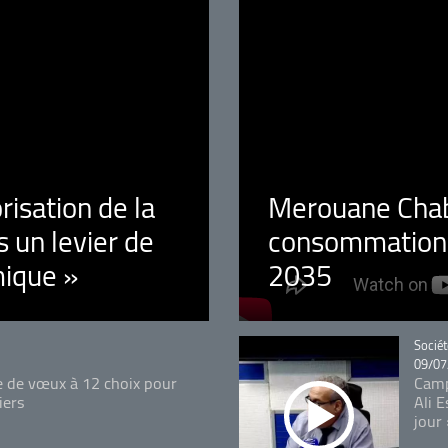
orisation de la
Merouane Chaba
 un levier de
consommation é
ique »
2035
Catégo
Sociét
09/07
e de vœux à 12 choix pour
Camp
iers
Ali 
jour