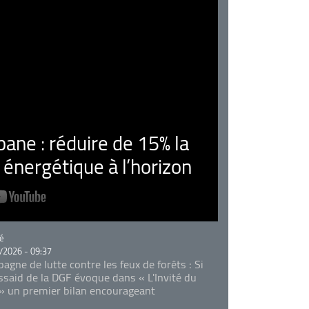
ne : réduire de 15% la
nergétique à l’horizon
rie
é
/2026 - 09:37
agne de lutte contre les feux de forêts : Si
Essaid de la DGF évoque dans « L'Invité du
 » un premier bilan encourageant