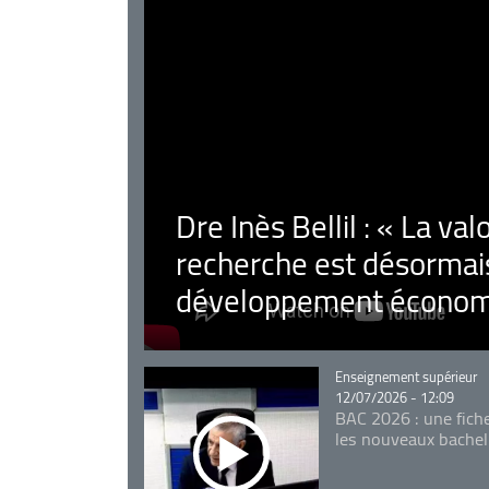
Dre Inès Bellil : « La val
recherche est désormais
développement économ
Catégorie
Enseignement supérieur
12/07/2026 - 12:09
BAC 2026 : une fich
les nouveaux bachel