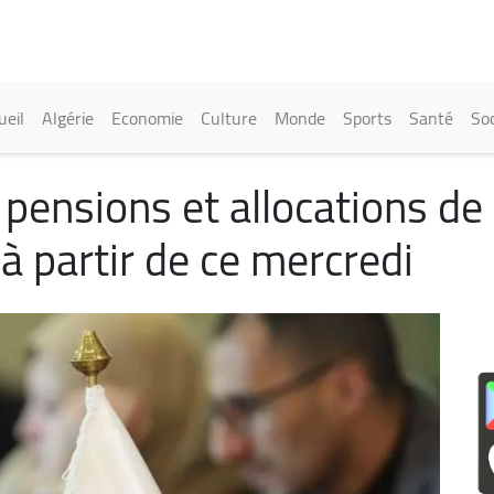
Aller
au
contenu
principal
in navigation
ueil
Algérie
Economie
Culture
Monde
Sports
Santé
Soc
ensions et allocations de re
 partir de ce mercredi