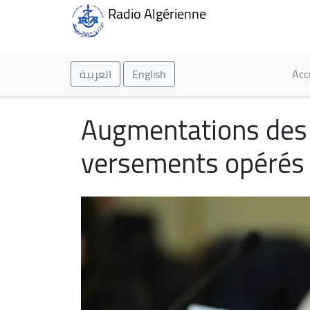
Radio Algérienne
Ma
العربية
English
Acc
Augmentations des p
versements opérés à