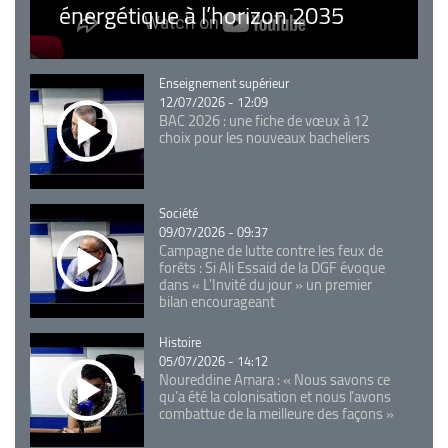
énergétique à l’horizon 2035
Catégorie
Enseignement supérieur
12/07/2026 - 12:09
BAC 2026 : une fiche de vœux à 12
choix pour les nouveaux bacheliers
Catégorie
Société
09/07/2026 - 09:37
Campagne de lutte contre les feux de
forêts : Si Ali Essaid de la DGF évoque
dans « L'Invité du jour » un premier
bilan encourageant
Catégorie
Histoire
05/07/2026 - 14:12
Noureddine Amara : « Nous savons ce
qu’a été la colonisation et nous l’avons
combattue de la meilleure des façons »