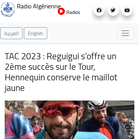
Aller
Radio Algérienne
au
Radios
contenu
principal
العربية
English
TAC 2023 : Reguigui s’offre un
2ème succès sur le Tour,
Hennequin conserve le maillot
jaune