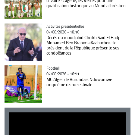
d'Ivoire - Algérie, les Vertes pour une
qualification historique au Mondial brésilien
Catégorie
Activités présidentielles
07/08/2026 - 18:16
Décès du moudjahid Cheikh Saïd El Hadj
Mohamed Ben Brahim «Kaabache» : le
président de la République présente ses
condoléances
Catégorie
Football
07/08/2026 - 16:51
MC Alger : le Burundais Nduwumwe
cinquième recrue estivale