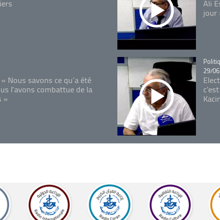
iers
Ali 
jour
Catégo
Politi
29/06
 « Nous savons ce qu’a été
Elec
ous l’avons combattue de la
c'est
s »
Kaci