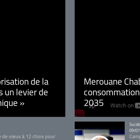
orisation de la
Merouane Chaba
 un levier de
consommation é
ique »
2035
Catégo
Sociét
09/07
e de vœux à 12 choix pour
Camp