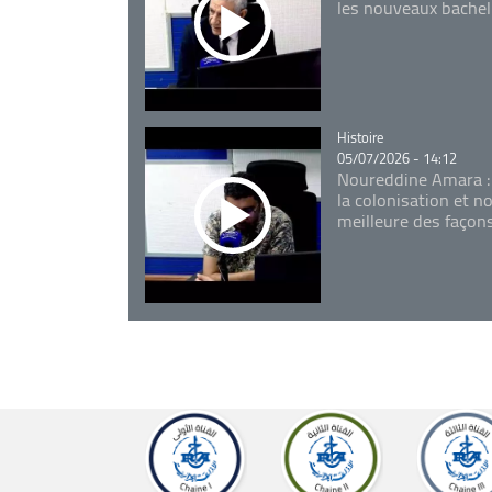
les nouveaux bachel
Catégorie
Histoire
05/07/2026 - 14:12
Noureddine Amara :
la colonisation et n
meilleure des façon