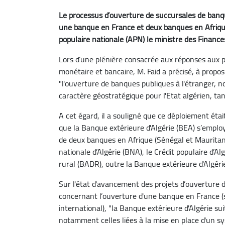
Le processus d’ouverture de succursales de banq
une banque en France et deux banques en Afrique
populaire nationale (APN) le ministre des Finances
Lors d’une plénière consacrée aux réponses aux p
monétaire et bancaire, M. Faid a précisé, à propo
"l'ouverture de banques publiques à l'étranger,
caractère géostratégique pour l'Etat algérien, tan
A cet égard, il a souligné que ce déploiement ét
que la Banque extérieure d'Algérie (BEA) s’emplo
de deux banques en Afrique (Sénégal et Mauritan
nationale d’Algérie (BNA), le Crédit populaire d’A
rural (BADR), outre la Banque extérieure d'Algéri
Sur l'état d'avancement des projets d’ouverture de
concernant l’ouverture d'une banque en France (s
international), "la Banque extérieure d'Algérie s
notamment celles liées à la mise en place d'un s