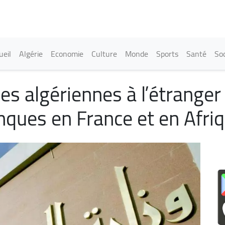
Aller
au
contenu
principal
in navigation
ueil
Algérie
Economie
Culture
Monde
Sports
Santé
Soc
s algériennes à l’étranger 
anques en France et en Afri