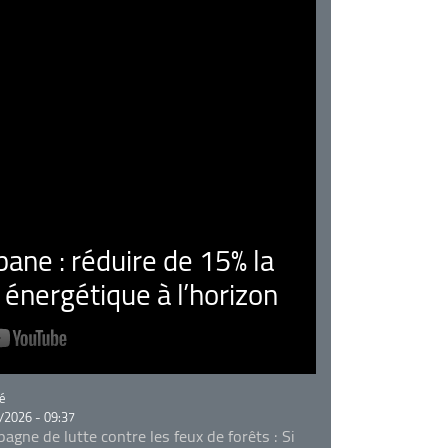
ne : réduire de 15% la
nergétique à l’horizon
rie
é
/2026 - 09:37
agne de lutte contre les feux de forêts : Si