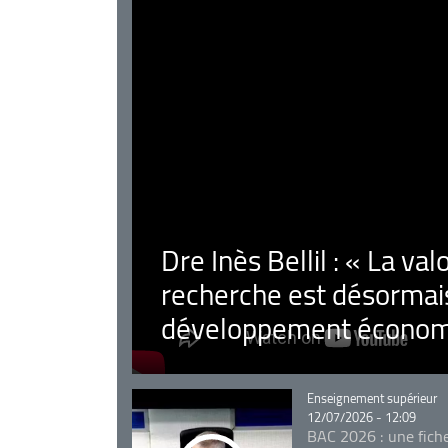
Dre Inès Bellil : « La val
recherche est désormais
développement économ
Catégorie
Enseignement supérieur
12/07/2026 - 12:09
BAC 2026 : une fich