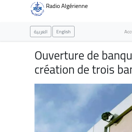
Radio Algérienne
Ma
العربية
English
Acc
Ouverture de banque
création de trois b