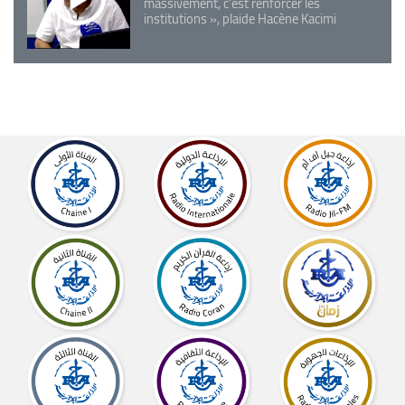
massivement, c'est renforcer les
institutions », plaide Hacène Kacimi