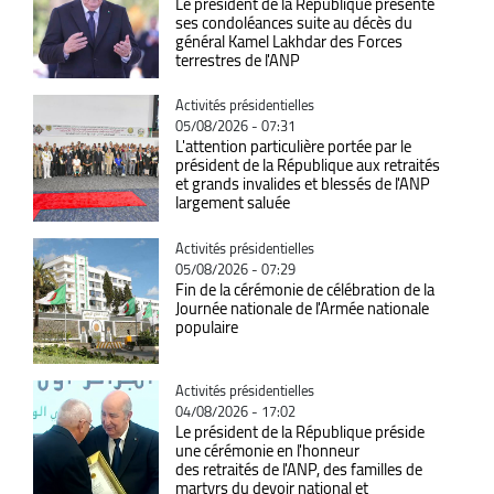
Le président de la République présente
ses condoléances suite au décès du
général Kamel Lakhdar des Forces
terrestres de l'ANP
Catégorie
Activités présidentielles
05/08/2026 - 07:31
L'attention particulière portée par le
président de la République aux retraités
et grands invalides et blessés de l'ANP
largement saluée
Catégorie
Activités présidentielles
05/08/2026 - 07:29
Fin de la cérémonie de célébration de la
Journée nationale de l'Armée nationale
populaire
Catégorie
Activités présidentielles
04/08/2026 - 17:02
Le président de la République préside
une cérémonie en l'honneur
des retraités de l'ANP, des familles de
martyrs du devoir national et