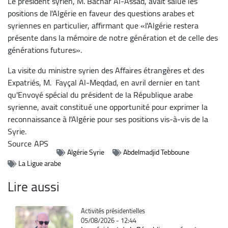
Le président syrien, M. Bachar Al-Assad, avait salué les
positions de l'Algérie en faveur des questions arabes et
syriennes en particulier, affirmant que «l'Algérie restera
présente dans la mémoire de notre génération et de celle des
générations futures».
La visite du ministre syrien des Affaires étrangères et des
Expatriés, M. Fayçal Al-Meqdad, en avril dernier en tant
qu'Envoyé spécial du président de la République arabe
syrienne, avait constitué une opportunité pour exprimer la
reconnaissance à l'Algérie pour ses positions vis-à-vis de la
Syrie.
Source
APS
Algérie Syrie
Abdelmadjid Tebboune
La Ligue arabe
Lire aussi
Catégorie
Activités présidentielles
05/08/2026 - 12:44