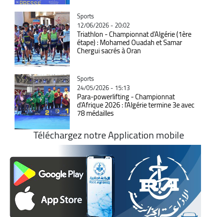
Catégorie
Sports
12/06/2026 - 20:02
Triathlon - Championnat d’Algérie (1ère
étape) : Mohamed Ouadah et Samar
Chergui sacrés à Oran
Catégorie
Sports
24/05/2026 - 15:13
Para-powerlifting - Championnat
d'Afrique 2026 : l'Algérie termine 3e avec
78 médailles
Téléchargez notre Application mobile