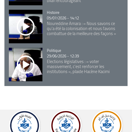
bilan encourageant
Catégorie
Histoire
05/07/2026 - 14:12
Noureddine Amara : « Nous savons ce
qu’a été la colonisation et nous l’avons
combattue de la meilleure des façons »
Catégorie
Politique
29/06/2026 - 12:39
Elections législatives : « voter
massivement, c'est renforcer les
institutions », plaide Hacène Kacimi