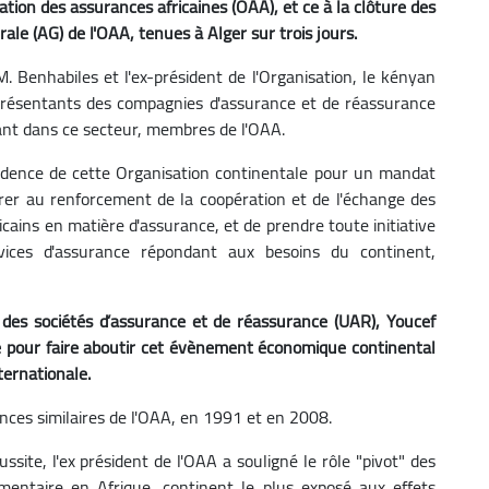
sation des assurances africaines (OAA), et ce à la clôture des
le (AG) de l'OAA, tenues à Alger sur trois jours.
 Benhabiles et l'ex-président de l'Organisation, le kényan
présentants des compagnies d'assurance et de réassurance
ivant dans ce secteur, membres de l'OAA.
ésidence de cette Organisation continentale pour un mandat
rer au renforcement de la coopération et de l'échange des
icains en matière d'assurance, et de prendre toute initiative
ices d'assurance répondant aux besoins du continent,
e des sociétés d’assurance et de réassurance (UAR), Youcef
ie pour faire aboutir cet évènement économique continental
ternationale.
ences similaires de l'OAA, en 1991 et en 2008.
ssite, l'ex président de l'OAA a souligné le rôle "pivot" des
imentaire en Afrique, continent le plus exposé aux effets