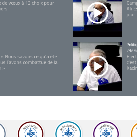
e de vœux à 12 choix pour
Camp
iers
Ali 
jour
Catégo
Politi
29/06
 « Nous savons ce qu’a été
Elec
ous l’avons combattue de la
c'est
s »
Kaci