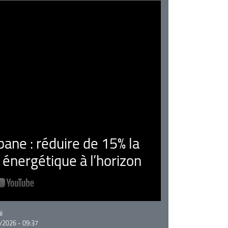
ne : réduire de 15% la
nergétique à l’horizon
rie
é
/2026 - 09:37