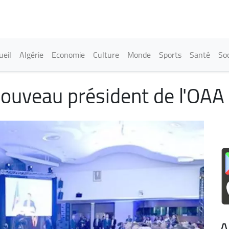
Aller
au
contenu
principal
in navigation
ueil
Algérie
Economie
Culture
Monde
Sports
Santé
Soc
nouveau président de l'OAA
A