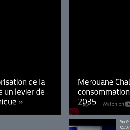
orisation de la
Merouane Chaba
 un levier de
consommation é
ique »
2035
Catégo
Sociét
09/07