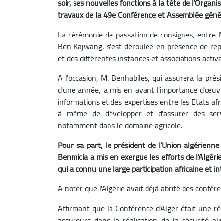
soir, ses nouvelles fonctions à la tête de l'Organi
travaux de la 49e Conférence et Assemblée généra
La cérémonie de passation de consignes, entre M.
Ben Kajwang, s'est déroulée en présence de re
et des différentes instances et associations act
A l'occasion, M. Benhabiles, qui assurera la pr
d'une année, a mis en avant l'importance d'œuv
informations et des expertises entre les Etats afr
à même de développer et d'assurer des serv
notamment dans le domaine agricole.
Pour sa part, le président de l’Union algérienn
Benmicia a mis en exergue les efforts de l'Algér
qui a connu une large participation africaine et in
A noter que l'Algérie avait déjà abrité des confér
Affirmant que la Conférence d'Alger était une réu
assureurs dans la réalisation de la sécurité al