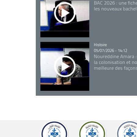
BAC 2026 : une fich
les nouveaux bachel
Catégorie
Histoire
05/07/2026 - 14:12
Noureddine Amara :
la colonisation et n
meilleure des façon