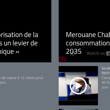
orisation de la
Merouane Chaba
 un levier de
consommation é
ique »
2035
Catégo
Sociét
09/07
e de vœux à 12 choix pour
Camp
iers
Ali 
jour