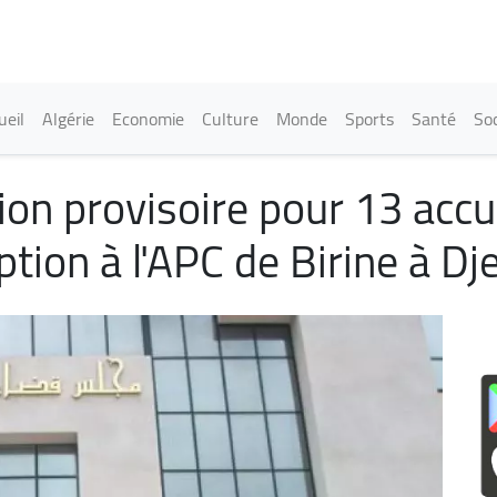
Aller
au
contenu
principal
in navigation
ueil
Algérie
Economie
Culture
Monde
Sports
Santé
Soc
tion provisoire pour 13 acc
ption à l'APC de Birine à Dje