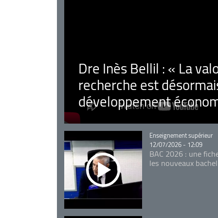
Dre Inès Bellil : « La val
recherche est désormais
développement économ
Catégorie
Enseignement supérieur
12/07/2026 - 12:09
BAC 2026 : une fich
les nouveaux bachel