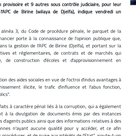
n provisoire et 9 autres sous contrôle judiciaire, pour leur
l'APC de Birine (wilaya de Djelfa), indique vendredi un
, alinéa 3, du Code de procédure pénale, le parquet de la
ancier porte à la connaissance de l'opinion publique que,
ans la gestion de l'APC de Birine (Djelfa), et portant sur la
slatives et réglementaires, de contrats et de marchés qui
, de construction d'écoles et d'approvisionnement en
ion des aides sociales en vue de l'octroi d'indus avantages à
hissement illicite, le trafic d'influence et l'abus fonction,
lics".
aits à caractère pénal liés à la corruption, qui a également
t à la divulgation de documents émis par des instances
es d'agents publics ainsi que des informations relatives à des
sonnes n'ayant aucune qualité pour y accéder, et ce afin
 procédures, et de nuire aux intérêts de l'Etat", ajoute-t-on