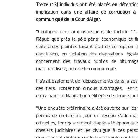
Treize (13) individus ont été placés en détentio
implication dans une affaire de corruption à 
communiqué de la Cour d'Alger.
"Conformément aux dispositions de l'article 11
République près le pôle pénal économique et fin
suite à des plaintes faisant état de corruption d
conclusion, en violation des dispositions légi
concernent des travaux publics de bitumage
marchandises", précise le communiqué.
Il s'agit également de "dépassements dans la gest
des tiers, l'obtention d'indus avantages, l'enric
entrainant la dilapidation délibérée de deniers pub
"Une enquête préliminaire a été ouverte sur les f
permis de mettre au jour un réseau s'adonnan
officielles, l'enregistrement d'appels téléphoniqu
dossiers judiciaires et les divulgue à des per
d'entraver et d'influer sur le bon déroulement des