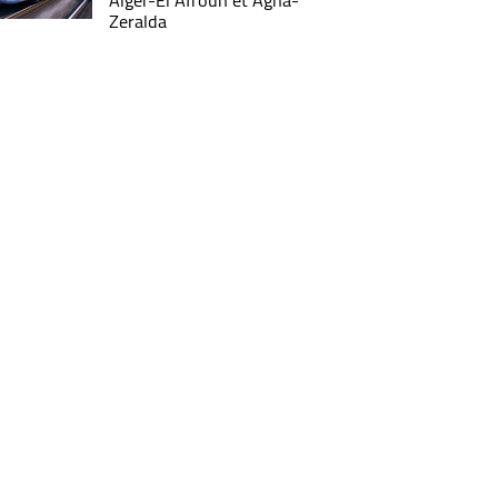
Alger-El Afroun et Agha-
Zeralda