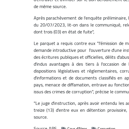
de même source.
Après parachèvement de l'enquête préliminaire, 
du 20/07/2023, lit-on dans le communiqué, rele
dont trois (03) en état de fuite",
Le parquet a requis contre eux "l'émission de m
demande introductive pour l'ouverture d'une inst
des écritures publiques et officielles, délits d'abu
d'indus avantages à des tiers à l'occasion de
dispositions législatives et réglementaires, corr
d'informations et de documents classifiés en app
pays, menace de diffamation, entrave au fonctio
issus des crimes de corruption", précise le commu
"Le juge d'instruction, après avoir entendu les 
treize (13) d'entre eux en détention provisoire,
source.
Source
APS
Cour d'Alger
Corruption