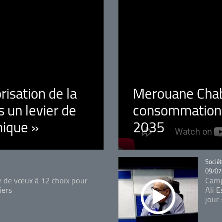
orisation de la
Merouane Chaba
 un levier de
consommation é
ique »
2035
Catégo
Sociét
09/07
e de vœux à 12 choix pour
Camp
iers
Ali 
jour