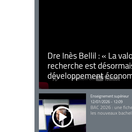
Dre Inès Bellil : « La val
recherche est désormais
développement économ
Catégorie
Enseignement supérieur
12/07/2026 - 12:09
BAC 2026 : une fich
les nouveaux bachel