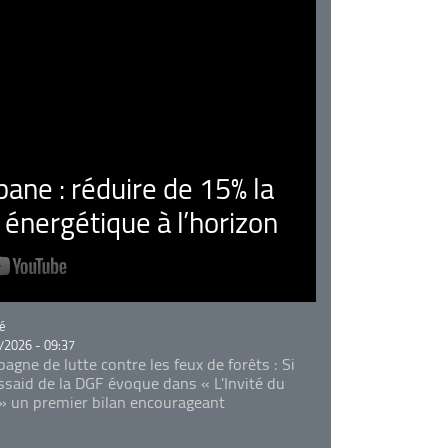
ne : réduire de 15% la
nergétique à l’horizon
rie
é
/2026 - 09:37
agne de lutte contre les feux de forêts : Si
Essaid de la DGF évoque dans « L'Invité du
 » un premier bilan encourageant