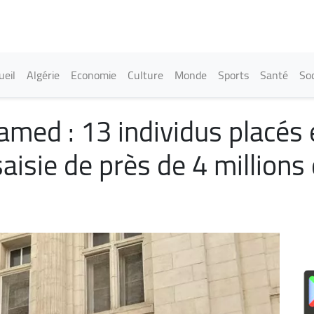
Aller
au
contenu
principal
in navigation
ueil
Algérie
Economie
Culture
Monde
Sports
Santé
Soc
hamed : 13 individus placés
 saisie de près de 4 millio