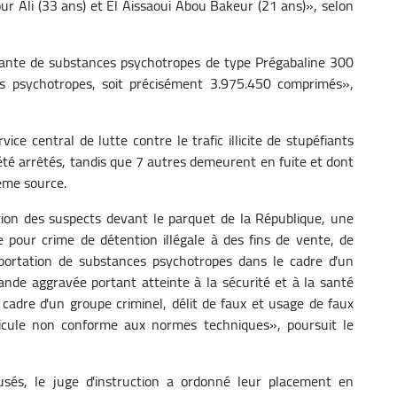
ur Ali (33 ans) et El Aissaoui Abou Bakeur (21 ans)», selon
rtante de substances psychotropes de type Prégabaline 300
s psychotropes, soit précisément 3.975.450 comprimés»,
ice central de lutte contre le trafic illicite de stupéfiants
 été arrêtés, tandis que 7 autres demeurent en fuite et dont
même source.
tion des suspects devant le parquet de la République, une
 pour crime de détention illégale à des fins de vente, de
portation de substances psychotropes dans le cadre d'un
ande aggravée portant atteinte à la sécurité et à la santé
 cadre d'un groupe criminel, délit de faux et usage de faux
éhicule non conforme aux normes techniques», poursuit le
cusés, le juge d'instruction a ordonné leur placement en