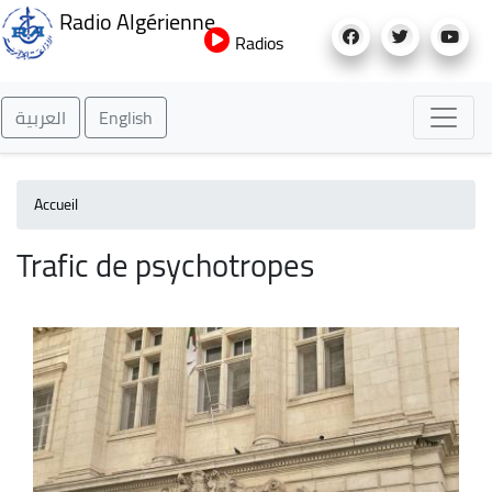
Aller
Radio Algérienne
au
Radios
contenu
principal
العربية
English
Accueil
Trafic de psychotropes