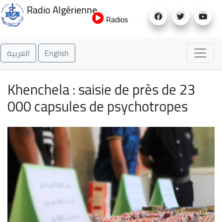
Aller
Radio Algérienne
au
Radios
contenu
principal
العربية
English
Khenchela : saisie de près de 23
000 capsules de psychotropes