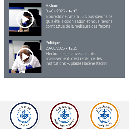
Catégorie
Histoire
05/07/2026 - 14:12
Noureddine Amara : « Nous savons ce
qu’a été la colonisation et nous l’avons
combattue de la meilleure des façons »
Catégorie
Politique
29/06/2026 - 12:39
Elections législatives : « voter
massivement, c'est renforcer les
institutions », plaide Hacène Kacimi