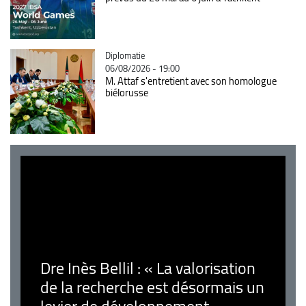
Catégorie
Diplomatie
06/08/2026 - 19:00
M. Attaf s'entretient avec son homologue
biélorusse
Dre Inès Bellil : « La valorisation
de la recherche est désormais un