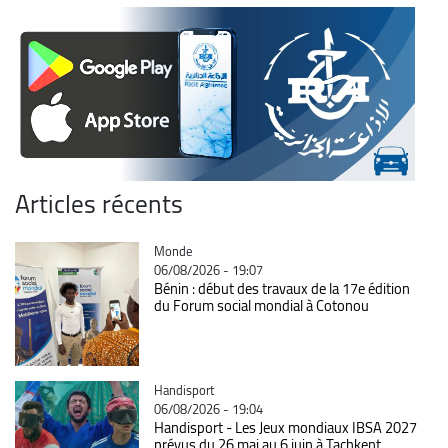
Articles récents
Catégorie
Monde
06/08/2026 - 19:07
Bénin : début des travaux de la 17e édition
du Forum social mondial à Cotonou
Catégorie
Handisport
06/08/2026 - 19:04
Handisport - Les Jeux mondiaux IBSA 2027
prévus du 26 mai au 6 juin à Tachkent