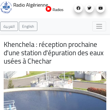
Aller
Radio Algérienne
au
Radios
contenu
principal
العربية
English
Khenchela : réception prochaine
d'une station d'épuration des eaux
usées à Chechar