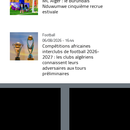
MC Alger : le Burundais
Nduwumwe cinquième recrue
estivale
Catégorie
Football
06/08/2026 - 16:44
Compétitions africaines
interclubs de football 2026-
2027 : les clubs algériens
connaissent leurs
adversaires aux tours
préliminaires