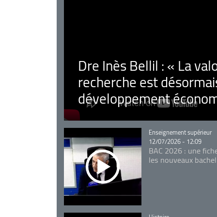
Dre Inès Bellil : « La val
recherche est désormais
développement économ
Catégorie
Enseignement supérieur
12/07/2026 - 12:09
BAC 2026 : une fich
les nouveaux bachel
Catégorie
Histoire