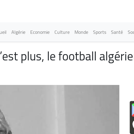
Aller
au
contenu
principal
in navigation
ueil
Algérie
Economie
Culture
Monde
Sports
Santé
Soc
t plus, le football algérien