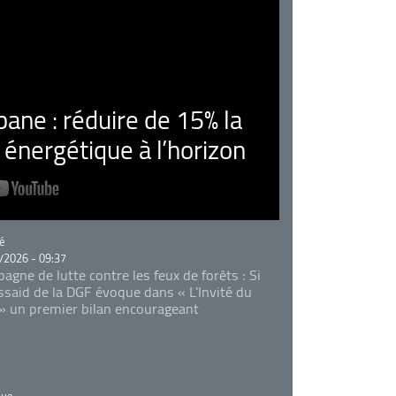
ne : réduire de 15% la
nergétique à l’horizon
rie
é
/2026 - 09:37
agne de lutte contre les feux de forêts : Si
Essaid de la DGF évoque dans « L'Invité du
 » un premier bilan encourageant
rie
que