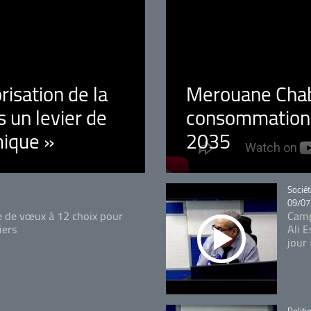
orisation de la
Merouane Chaba
 un levier de
consommation é
ique »
2035
Catégo
Sociét
09/07
e de vœux à 12 choix pour
Camp
iers
Ali 
jour
Catégo
Politi