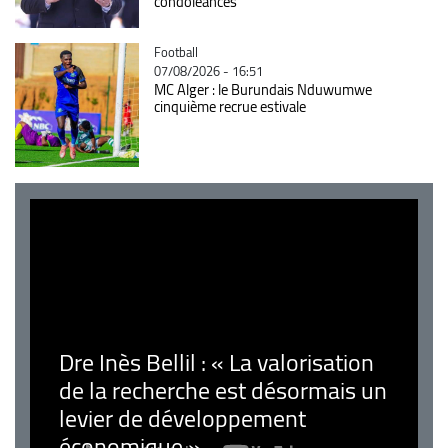
condoléances
Catégorie
Football
07/08/2026 - 16:51
MC Alger : le Burundais Nduwumwe
cinquième recrue estivale
Dre Inès Bellil : « La valorisation
de la recherche est désormais un
levier de développement
économique »