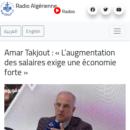
Aller
Radio Algérienne
au
Radios
contenu
principal
العربية
English
Amar Takjout : « L’augmentation
des salaires exige une économie
forte »