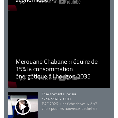
Merouane Chabane : réduire de
15% la consommation
énergétique à l’horizon 2035
Catégorie
Enseignement supérieur
12/07/2026 - 12:09
BAC 2026 : une fiche de vœux à 12
choix pour les nouveaux bacheliers