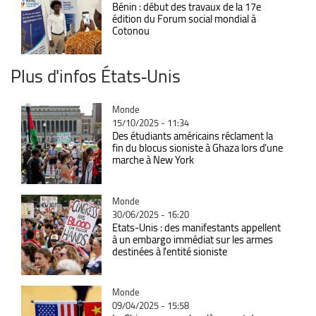
Bénin : début des travaux de la 17e
édition du Forum social mondial à
Cotonou
Plus d'infos États‑Unis
Catégorie
Monde
15/10/2025 - 11:34
Des étudiants américains réclament la
fin du blocus sioniste à Ghaza lors d’une
marche à New York
Catégorie
Monde
30/06/2025 - 16:20
Etats-Unis : des manifestants appellent
à un embargo immédiat sur les armes
destinées à l'entité sioniste
Catégorie
Monde
09/04/2025 - 15:58