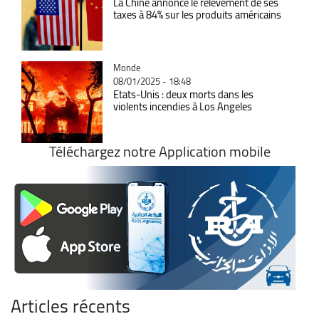
La Chine annonce le relèvement de ses
taxes à 84% sur les produits américains
Catégorie
Monde
08/01/2025 - 18:48
Etats-Unis : deux morts dans les
violents incendies à Los Angeles
Téléchargez notre Application mobile
Articles récents