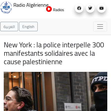
Aller
Radio Algérienne
au
Radios
contenu
principal
العربية
English
New York : la police interpelle 300
manifestants solidaires avec la
cause palestinienne