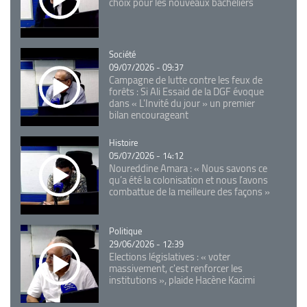
choix pour les nouveaux bacheliers
Catégorie
Société
09/07/2026 - 09:37
Campagne de lutte contre les feux de
forêts : Si Ali Essaid de la DGF évoque
dans « L'Invité du jour » un premier
bilan encourageant
Catégorie
Histoire
05/07/2026 - 14:12
Noureddine Amara : « Nous savons ce
qu’a été la colonisation et nous l’avons
combattue de la meilleure des façons »
Catégorie
Politique
29/06/2026 - 12:39
Elections législatives : « voter
massivement, c'est renforcer les
institutions », plaide Hacène Kacimi