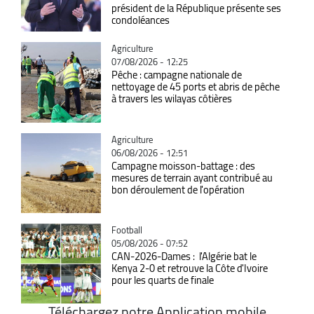
président de la République présente ses
condoléances
Catégorie
Agriculture
07/08/2026 - 12:25
Pêche : campagne nationale de
nettoyage de 45 ports et abris de pêche
à travers les wilayas côtières
Catégorie
Agriculture
06/08/2026 - 12:51
Campagne moisson-battage : des
mesures de terrain ayant contribué au
bon déroulement de l'opération
Catégorie
Football
05/08/2026 - 07:52
CAN-2026-Dames : l'Algérie bat le
Kenya 2-0 et retrouve la Côte d'Ivoire
pour les quarts de finale
Téléchargez notre Application mobile