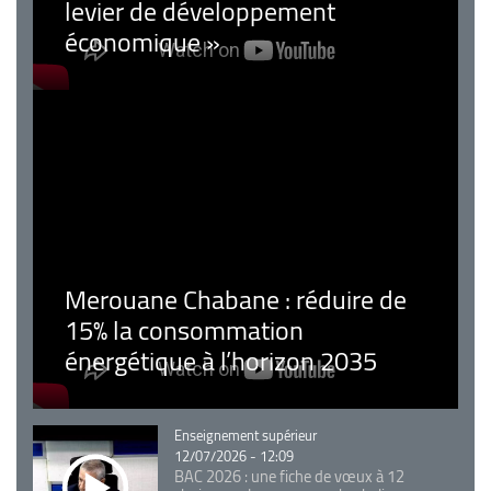
levier de développement
économique »
Merouane Chabane : réduire de
15% la consommation
énergétique à l’horizon 2035
Catégorie
Enseignement supérieur
12/07/2026 - 12:09
BAC 2026 : une fiche de vœux à 12