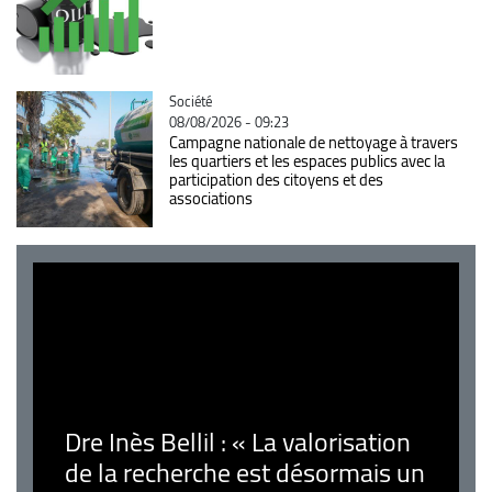
Catégorie
Société
08/08/2026 - 09:23
Campagne nationale de nettoyage à travers
les quartiers et les espaces publics avec la
participation des citoyens et des
associations
Dre Inès Bellil : « La valorisation
de la recherche est désormais un