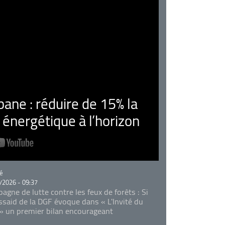
ne : réduire de 15% la
nergétique à l’horizon
rie
é
/2026 - 09:37
agne de lutte contre les feux de forêts : Si
Essaid de la DGF évoque dans « L'Invité du
 » un premier bilan encourageant