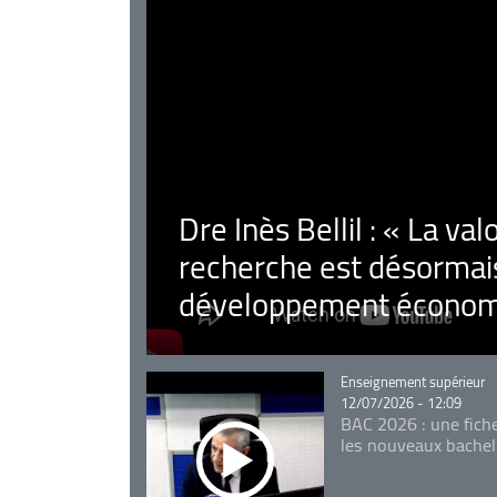
Dre Inès Bellil : « La val
recherche est désormais
développement économ
Catégorie
Enseignement supérieur
12/07/2026 - 12:09
BAC 2026 : une fich
les nouveaux bachel