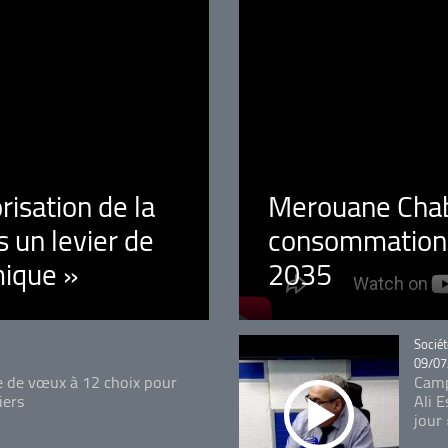
orisation de la
Merouane Chaba
 un levier de
consommation é
ique »
2035
Catégo
Sociét
09/07
e de vœux à 12 choix pour
Camp
iers
Ali 
jour