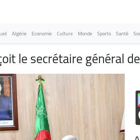
Aller
au
contenu
principal
in navigation
ueil
Algérie
Economie
Culture
Monde
Sports
Santé
Soc
oit le secrétaire général d
A