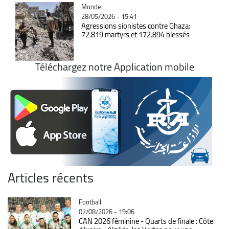
Catégorie
Monde
28/05/2026 - 15:41
Agressions sionistes contre Ghaza:
72.819 martyrs et 172.894 blessés
Téléchargez notre Application mobile
Articles récents
Catégorie
Football
07/08/2026 - 19:06
CAN 2026 féminine - Quarts de finale : Côte