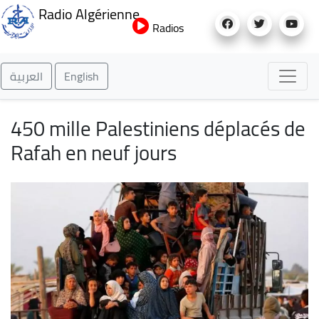
Aller
Radio Algérienne
au
Radios
contenu
principal
العربية
English
450 mille Palestiniens déplacés de
Rafah en neuf jours