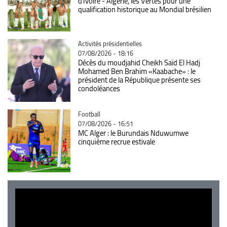
d'Ivoire - Algérie, les Vertes pour une
qualification historique au Mondial brésilien
Catégorie
Activités présidentielles
07/08/2026 - 18:16
Décès du moudjahid Cheikh Saïd El Hadj
Mohamed Ben Brahim «Kaabache» : le
président de la République présente ses
condoléances
Catégorie
Football
07/08/2026 - 16:51
MC Alger : le Burundais Nduwumwe
cinquième recrue estivale