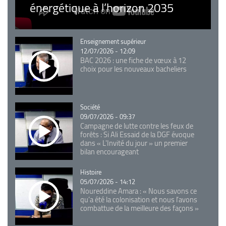
énergétique à l’horizon 2035
Catégorie
Enseignement supérieur
12/07/2026 - 12:09
BAC 2026 : une fiche de vœux à 12
choix pour les nouveaux bacheliers
Catégorie
Société
09/07/2026 - 09:37
Campagne de lutte contre les feux de
forêts : Si Ali Essaid de la DGF évoque
dans « L'Invité du jour » un premier
bilan encourageant
Catégorie
Histoire
05/07/2026 - 14:12
Noureddine Amara : « Nous savons ce
qu’a été la colonisation et nous l’avons
combattue de la meilleure des façons »