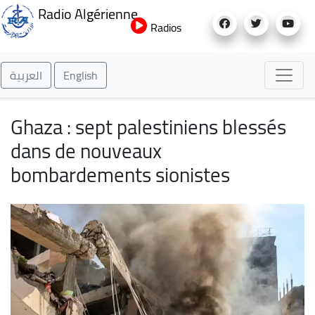
Aller
Radio Algérienne
au
Radios
contenu
principal
العربية
English
Ghaza : sept palestiniens blessés
dans de nouveaux
bombardements sionistes