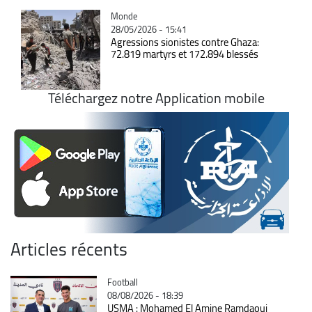
Catégorie
Monde
28/05/2026 - 15:41
Agressions sionistes contre Ghaza:
72.819 martyrs et 172.894 blessés
Téléchargez notre Application mobile
Articles récents
Catégorie
Football
08/08/2026 - 18:39
USMA : Mohamed El Amine Ramdaoui