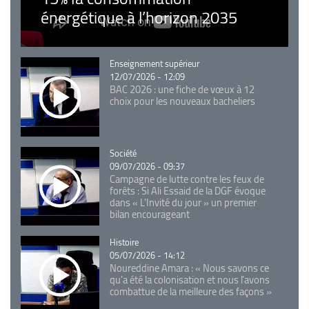
énergétique à l’horizon 2035
Catégorie
Enseignement supérieur
12/07/2026 - 12:09
BAC 2026 : une fiche de vœux à 12
choix pour les nouveaux bacheliers
Catégorie
Société
09/07/2026 - 09:37
Campagne de lutte contre les feux de
forêts : Si Ali Essaid de la DGF évoque
dans « L'Invité du jour » un premier
bilan encourageant
Catégorie
Histoire
05/07/2026 - 14:12
Noureddine Amara : « Nous savons ce
qu’a été la colonisation et nous l’avons
combattue de la meilleure des façons »