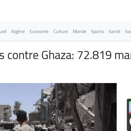
Aller
au
contenu
principal
in navigation
ueil
Algérie
Economie
Culture
Monde
Sports
Santé
Soc
es contre Ghaza: 72.819 ma