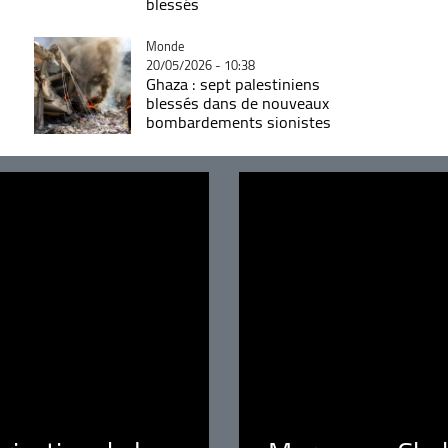
blessés
Catégorie
Monde
20/05/2026 - 10:38
Ghaza : sept palestiniens
blessés dans de nouveaux
bombardements sionistes