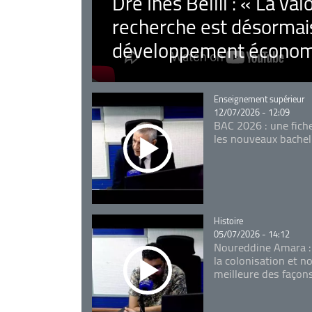
Dre Inès Bellil : « La val
recherche est désormais
développement économ
Catégorie
Enseignement supérieur
12/07/2026 - 12:09
BAC 2026 : une fich
les nouveaux bachel
Catégorie
Histoire
05/07/2026 - 14:12
Noureddine Amara :
la colonisation et n
meilleure des façon