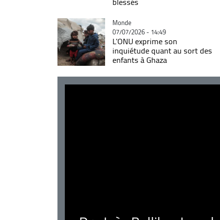
blessés
Catégorie
Monde
07/07/2026 - 14:49
L'ONU exprime son
inquiétude quant au sort des
enfants à Ghaza