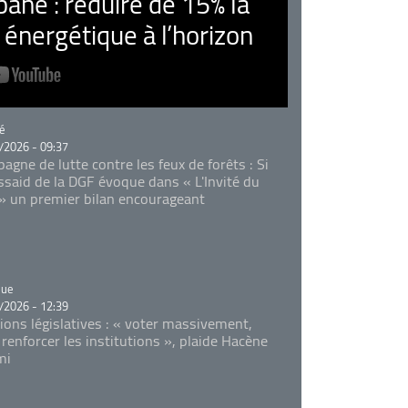
ne : réduire de 15% la
nergétique à l’horizon
rie
é
/2026 - 09:37
agne de lutte contre les feux de forêts : Si
Essaid de la DGF évoque dans « L'Invité du
 » un premier bilan encourageant
rie
que
/2026 - 12:39
tions législatives : « voter massivement,
 renforcer les institutions », plaide Hacène
mi