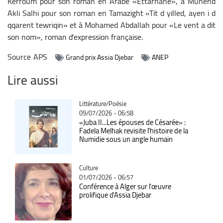
Kerroum pour son roman en Arabe «Ettarhane», à Muhend
Akli Salhi pour son roman en Tamazight «Tit d yilled, ayen i d
qqarent tewriqin» et à Mohamed Abdallah pour «Le vent a dit
son nom», roman d'expression française.
Source
APS
Grand prix Assia Djebar
ANEP
Lire aussi
Catégorie
Littérature/Poésie
09/07/2026 - 06:58
«Juba II...Les épouses de Césarée» :
Fadela Melhak revisite l'histoire de la
Numidie sous un angle humain
Catégorie
Culture
01/07/2026 - 06:57
Conférence à Alger sur l'œuvre
prolifique d'Assia Djebar