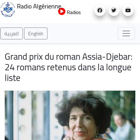
Aller
Radio Algérienne
au
Radios
contenu
principal
العربية
English
Grand prix du roman Assia-Djebar:
24 romans retenus dans la longue
liste