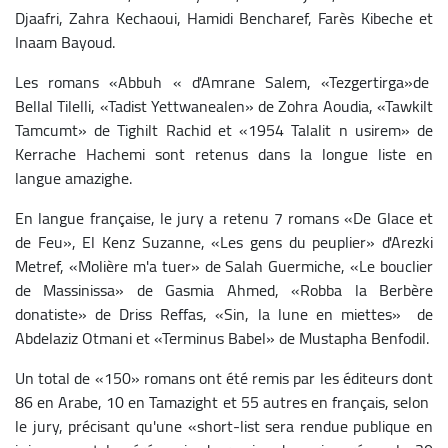
Djaafri, Zahra Kechaoui, Hamidi Bencharef, Farès Kibeche et
Inaam Bayoud.
Les romans «Abbuh « d'Amrane Salem, «Tezgertirga»de
Bellal Tilelli, «Tadist Yettwanealen» de Zohra Aoudia, «Tawkilt
Tamcumt» de Tighilt Rachid et «1954 Talalit n usirem» de
Kerrache Hachemi sont retenus dans la longue liste en
langue amazighe.
En langue française, le jury a retenu 7 romans «De Glace et
de Feu», El Kenz Suzanne, «Les gens du peuplier» d'Arezki
Metref, «Molière m'a tuer» de Salah Guermiche, «Le bouclier
de Massinissa» de Gasmia Ahmed, «Robba la Berbère
donatiste» de Driss Reffas, «Sin, la lune en miettes» de
Abdelaziz Otmani et «Terminus Babel» de Mustapha Benfodil.
Un total de «150» romans ont été remis par les éditeurs dont
86 en Arabe, 10 en Tamazight et 55 autres en français, selon
le jury, précisant qu'une «short-list sera rendue publique en