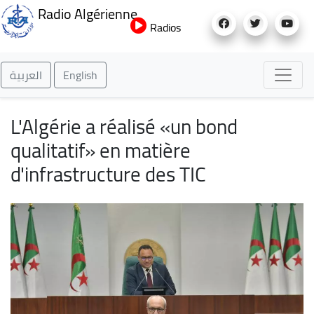
Aller
Radio Algérienne
au
Radios
contenu
principal
العربية
English
L'Algérie a réalisé «un bond
qualitatif» en matière
d'infrastructure des TIC