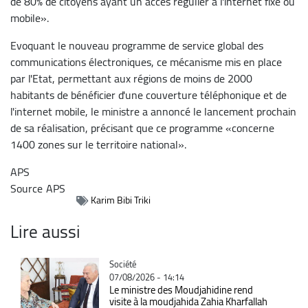
de 80% de citoyens ayant un accès régulier à l'internet fixe ou
mobile».
Evoquant le nouveau programme de service global des
communications électroniques, ce mécanisme mis en place
par l'Etat, permettant aux régions de moins de 2000
habitants de bénéficier d'une couverture téléphonique et de
l'internet mobile, le ministre a annoncé le lancement prochain
de sa réalisation, précisant que ce programme «concerne
1400 zones sur le territoire national».
APS
Source
APS
Karim Bibi Triki
Lire aussi
Catégorie
Société
07/08/2026 - 14:14
Le ministre des Moudjahidine rend
visite à la moudjahida Zahia Kharfallah