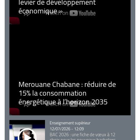
levier de développement
économique »
Merouane Chabane : réduire de
15% la consommation
énergétique à l’horizon 2035
Catégorie
Enseignement supérieur
12/07/2026 - 12:09
BAC 2026 : une fiche de vœux à 12
choix pour les nouveaux bacheliers