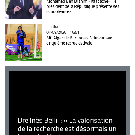
Mohamed Ben Brahim «Kaabache» : le
président de la République présente ses
condoléances
Catégorie
Football
07/08/2026 - 16:51
MC Alger : le Burundais Nduwumwe
cinquième recrue estivale
Dre Inès Bellil : « La valorisation
de la recherche est désormais un