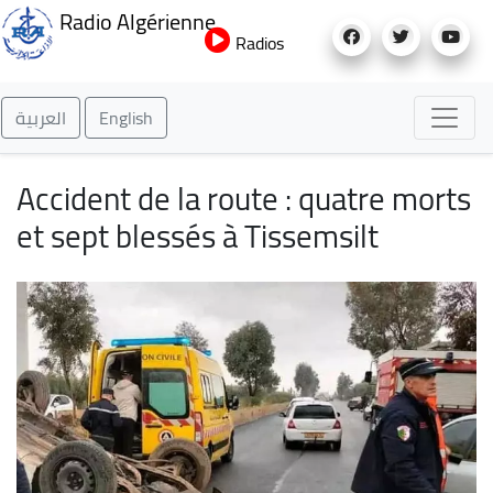
Aller
Radio Algérienne
au
Radios
contenu
principal
العربية
English
Accident de la route : quatre morts
et sept blessés à Tissemsilt