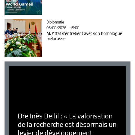
Catégorie
Diplomatie
06/08/2026 - 19:00
M. Attaf s'entretient avec son homologue
biélorusse
Dre Inès Bellil : « La valorisation
de la recherche est désormais un
levier de développement