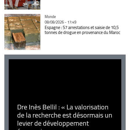
Catégorie
Monde
08/08/2026 - 17:49
Espagne : 57 arrestations et saisie de 10,5
tonnes de drogue en provenance du Maroc
Dre Inès Bellil : « La valorisation
de la recherche est désormais un
levier de développement