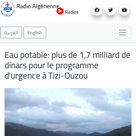
Aller
Radio Algérienne
au
Radios
contenu
principal
العربية
English
Eau potable: plus de 1,7 milliard de
dinars pour le programme
d'urgence à Tizi-Ouzou