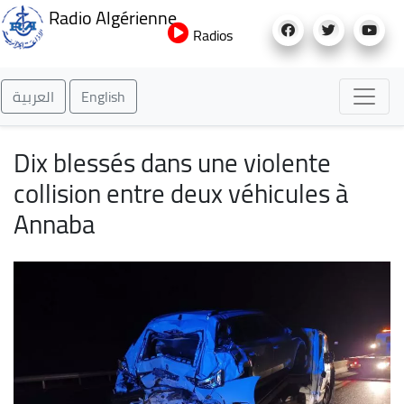
Aller
Radio Algérienne
au
Radios
contenu
principal
العربية
English
Dix blessés dans une violente
collision entre deux véhicules à
Annaba