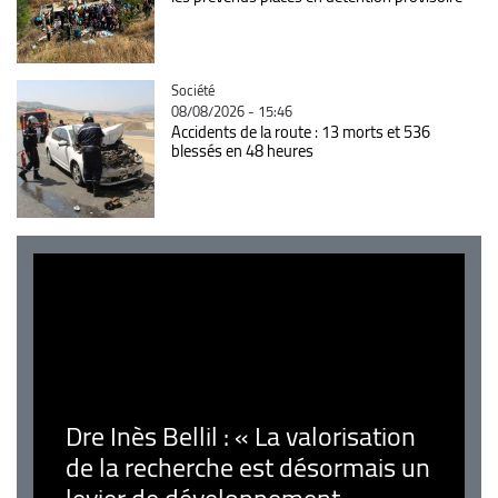
Catégorie
Société
08/08/2026 - 15:46
Accidents de la route : 13 morts et 536
blessés en 48 heures
Dre Inès Bellil : « La valorisation
de la recherche est désormais un