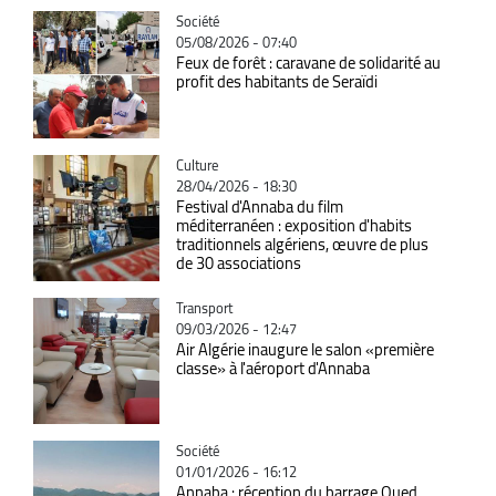
Catégorie
Société
05/08/2026 - 07:40
Feux de forêt : caravane de solidarité au
profit des habitants de Seraïdi
Catégorie
Culture
28/04/2026 - 18:30
Festival d'Annaba du film
méditerranéen : exposition d'habits
traditionnels algériens, œuvre de plus
de 30 associations
Catégorie
Transport
09/03/2026 - 12:47
Air Algérie inaugure le salon «première
classe» à l'aéroport d'Annaba
Catégorie
Société
01/01/2026 - 16:12
Annaba : réception du barrage Oued