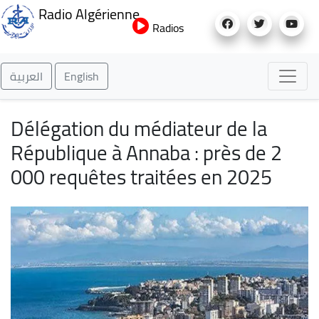
Aller
Radio Algérienne
au
Radios
contenu
principal
العربية
English
Délégation du médiateur de la
République à Annaba : près de 2
000 requêtes traitées en 2025