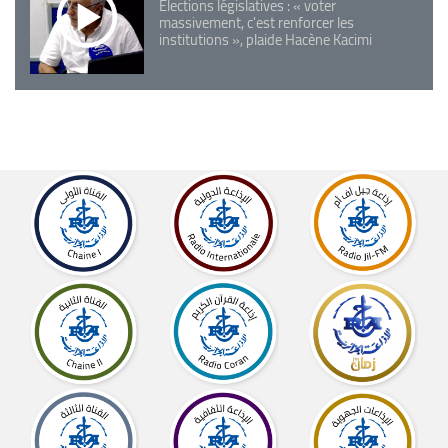
Elections législatives : « voter
massivement, c'est renforcer les
institutions », plaide Hacène Kacimi