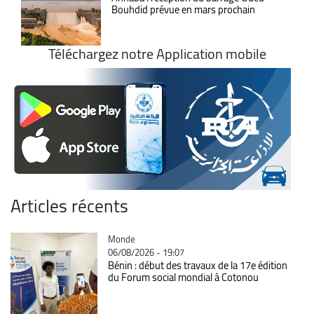
Bouhdid prévue en mars prochain
Téléchargez notre Application mobile
Articles récents
Catégorie
Monde
06/08/2026 - 19:07
Bénin : début des travaux de la 17e édition
du Forum social mondial à Cotonou