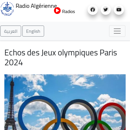
Aller
Radio Algérienne
au
Radios
contenu
principal
العربية
English
Echos des Jeux olympiques Paris
2024