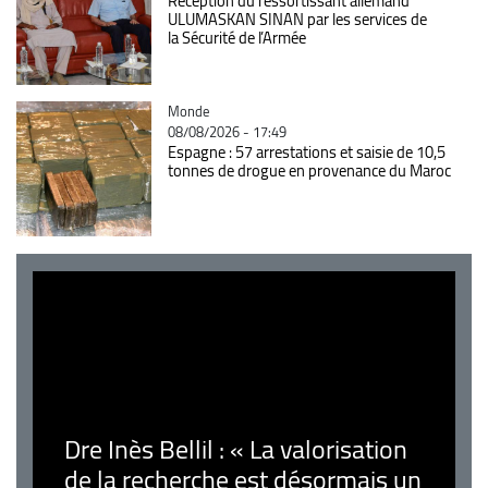
Réception du ressortissant allemand
ULUMASKAN SINAN par les services de
la Sécurité de l’Armée
Catégorie
Monde
08/08/2026 - 17:49
Espagne : 57 arrestations et saisie de 10,5
tonnes de drogue en provenance du Maroc
Dre Inès Bellil : « La valorisation
de la recherche est désormais un