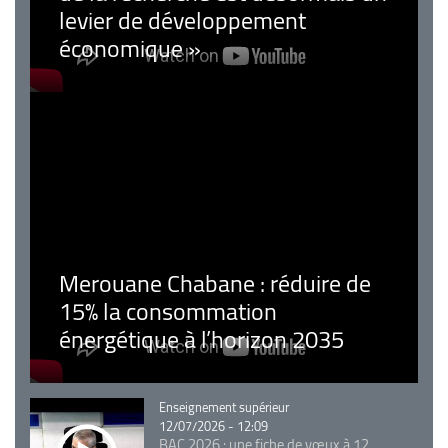
levier de développement
économique »
Merouane Chabane : réduire de
15% la consommation
énergétique à l’horizon 2035
Catégorie
Enseignement supérieur
12/07/2026 - 12:09
BAC 2026 : une fiche de vœux à 12