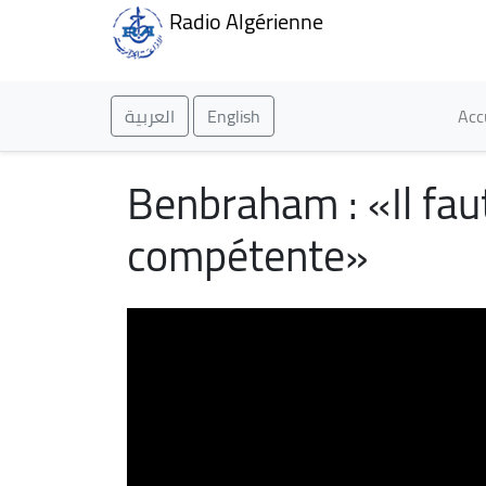
Radio Algérienne
Ma
العربية
English
Acc
Benbraham : «Il faut
compétente»