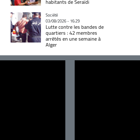
habitants de Seraïdi
Catégorie
Société
03/08/2026 - 16:29
Lutte contre les bandes de
quartiers : 42 membres
arrêtés en une semaine à
Alger