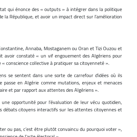
stat qui énonce des « outputs » à intégrer dans la politique
de la République, et avoir un impact direct sur l’amélioration
, Constantine, Annaba, Mostaganem ou Oran et Tizi Ouzou et
 dit avoir constaté « un vif engouement des Algériens pour
e « conscience collective à pratiquer sa citoyenneté ».
riens se sentent dans une sorte de carrefour d’idées où ils
se passe en Algérie comme mutations, enjeux et menaces
aire et par rapport aux attentes des Algériens ».
nt une opportunité pour l’évaluation de leur vécu quotidien,
s débats citoyens interactifs sur les attentes citoyennes et
ter ou pas, c’est être plutôt convaincu du pourquoi voter »,
nscience de l’acte électoral ».