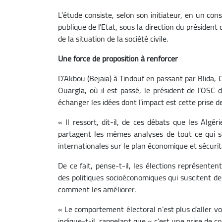
L’étude consiste, selon son initiateur, en un con
publique de l’Etat, sous la direction du président 
de la situation de la société civile.
Une force de proposition à renforcer
D’Akbou (Bejaia) à Tindouf en passant par Blida
Ouargla, où il est passé, le président de l’OSC
échanger les idées dont l’impact est cette prise d
« Il ressort, dit-il, de ces débats que les Algé
partagent les mêmes analyses de tout ce qui 
internationales sur le plan économique et sécurit
De ce fait, pense-t-il, les élections représente
des politiques socioéconomiques qui suscitent de
comment les améliorer.
« Le comportement électoral n’est plus d’aller vo
indique-t-il, rappelant que « c’est une prise de co