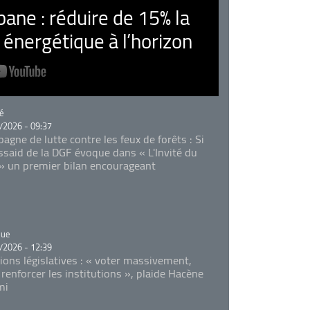
ne : réduire de 15% la
nergétique à l’horizon
rie
é
/2026 - 09:37
agne de lutte contre les feux de forêts : Si
Essaid de la DGF évoque dans « L'Invité du
 » un premier bilan encourageant
rie
que
/2026 - 12:39
tions législatives : « voter massivement,
 renforcer les institutions », plaide Hacène
mi