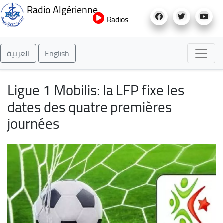
Aller
Radio Algérienne
au
Radios
contenu
principal
العربية
English
Ligue 1 Mobilis: la LFP fixe les
dates des quatre premières
journées