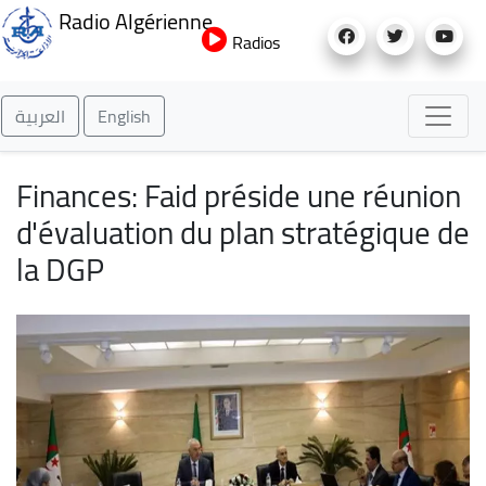
Aller
Radio Algérienne
au
Radios
contenu
principal
العربية
English
Finances: Faid préside une réunion
d'évaluation du plan stratégique de
la DGP