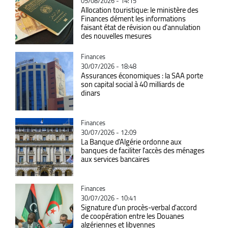
05/08/2026 - 14:15
Allocation touristique: le ministère des
Finances dément les informations
faisant état de révision ou d'annulation
des nouvelles mesures
Catégorie
Finances
30/07/2026 - 18:48
Assurances économiques : la SAA porte
son capital social à 40 milliards de
dinars
Catégorie
Finances
30/07/2026 - 12:09
La Banque d'Algérie ordonne aux
banques de faciliter l'accès des ménages
aux services bancaires
Catégorie
Finances
30/07/2026 - 10:41
Signature d'un procès-verbal d'accord
de coopération entre les Douanes
algériennes et libyennes