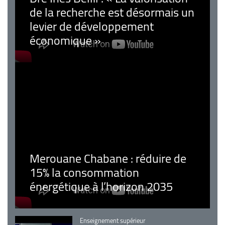
de la recherche est désormais un
levier de développement
économique »
Merouane Chabane : réduire de
15% la consommation
énergétique à l’horizon 2035
Catégorie
Enseignement supérieur