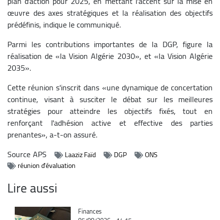
plan d'action pour 2025, en mettant l'accent sur la mise en
œuvre des axes stratégiques et la réalisation des objectifs
prédéfinis, indique le communiqué.
Parmi les contributions importantes de la DGP, figure la
réalisation de «la Vision Algérie 2030», et «la Vision Algérie
2035».
Cette réunion s'inscrit dans «une dynamique de concertation
continue, visant à susciter le débat sur les meilleures
stratégies pour atteindre les objectifs fixés, tout en
renforçant l'adhésion active et effective des parties
prenantes», a-t-on assuré.
Source
APS
Laaziz Faïd
DGP
ONS
réunion d'évaluation
Lire aussi
Catégorie
Finances