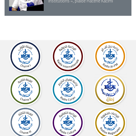
institutions », plaide Hacène Kacimi