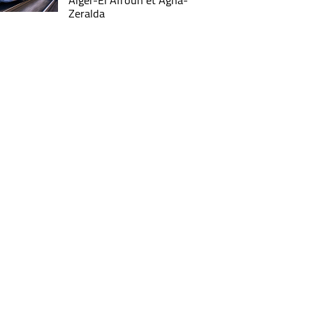
Alger-El Afroun et Agha-
Zeralda