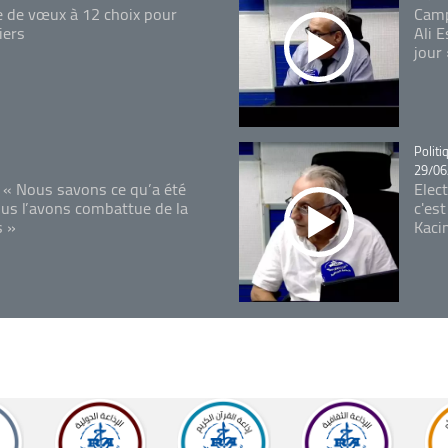
e de vœux à 12 choix pour
Camp
iers
Ali 
jour
Catégo
Politi
29/06
 « Nous savons ce qu’a été
Elec
ous l’avons combattue de la
c'est
s »
Kaci