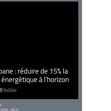
ne : réduire de 15% la
nergétique à l’horizon
rie
é
/2026 - 09:37