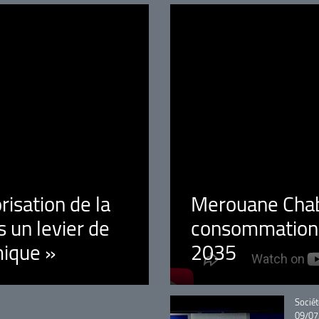
orisation de la
Merouane Chaba
 un levier de
consommation é
ique »
2035
Catégo
Sociét
09/07