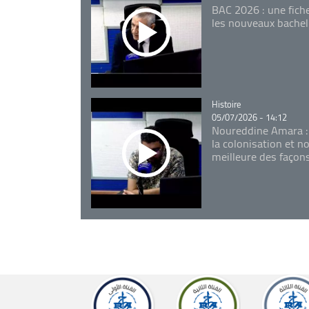
BAC 2026 : une fich
les nouveaux bachel
Catégorie
Histoire
05/07/2026 - 14:12
Noureddine Amara :
la colonisation et n
meilleure des façon