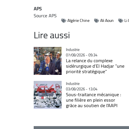
APS
Source
APS
Algérie Chine
Ali Aoun
Li
Lire aussi
Catégorie
Industrie
07/08/2026 - 09:34
La relance du complexe
sidérurgique d’El Hadjar ''une
priorité stratégique''
Catégorie
Industrie
03/08/2026 - 13:04
Sous-traitance mécanique :
une filière en plein essor
grâce au soutien de l'AAPI