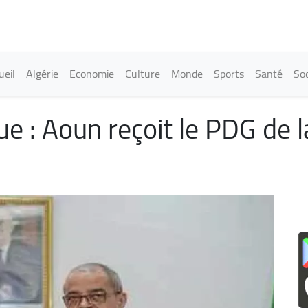
Aller
au
contenu
principal
in navigation
ueil
Algérie
Economie
Culture
Monde
Sports
Santé
Soc
ue : Aoun reçoit le PDG de l