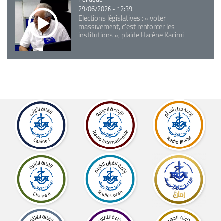
29/06/2026 - 12:39
Elections législatives : « voter
massivement, c'est renforcer les
institutions », plaide Hacène Kacimi