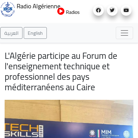
Aller
Radio Algérienne
au
Radios
contenu
principal
العربية
English
L'Algérie participe au Forum de
l'enseignement technique et
professionnel des pays
méditerranéens au Caire