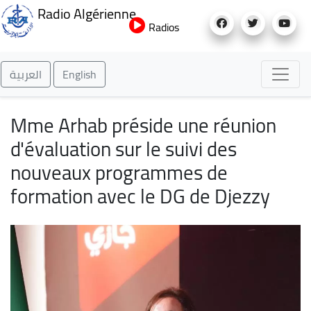
Aller
Radio Algérienne
au
Radios
contenu
principal
العربية
English
Mme Arhab préside une réunion
d'évaluation sur le suivi des
nouveaux programmes de
formation avec le DG de Djezzy