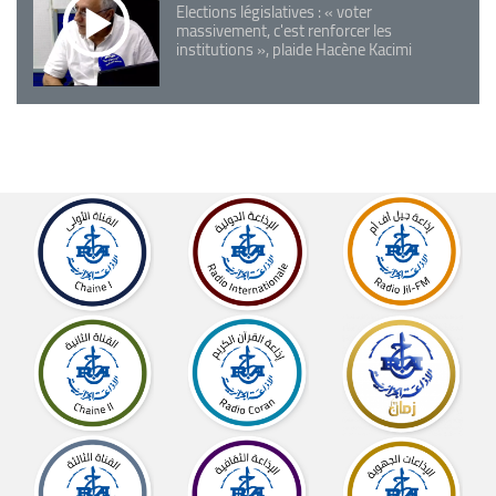
Elections législatives : « voter
massivement, c'est renforcer les
institutions », plaide Hacène Kacimi