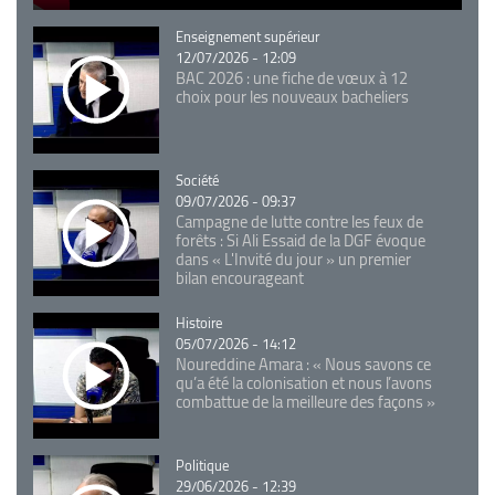
Catégorie
Enseignement supérieur
12/07/2026 - 12:09
BAC 2026 : une fiche de vœux à 12
choix pour les nouveaux bacheliers
Catégorie
Société
09/07/2026 - 09:37
Campagne de lutte contre les feux de
forêts : Si Ali Essaid de la DGF évoque
dans « L'Invité du jour » un premier
bilan encourageant
Catégorie
Histoire
05/07/2026 - 14:12
Noureddine Amara : « Nous savons ce
qu’a été la colonisation et nous l’avons
combattue de la meilleure des façons »
Catégorie
Politique
29/06/2026 - 12:39