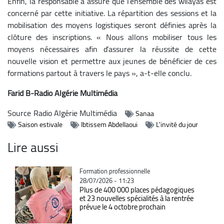
Enfin, la responsable a assuré que l’ensemble des wilayas est
concerné par cette initiative. La répartition des sessions et la
mobilisation des moyens logistiques seront définies après la
clôture des inscriptions. « Nous allons mobiliser tous les
moyens nécessaires afin d’assurer la réussite de cette
nouvelle vision et permettre aux jeunes de bénéficier de ces
formations partout à travers le pays », a-t-elle conclu.
Farid B-Radio Algérie Multimédia
Source
Radio Algérie Multimédia
Sanaa
Saison estivale
Ibtissem Abdellaoui
L'invité du jour
Lire aussi
Catégorie
Formation professionnelle
28/07/2026 - 11:23
Plus de 400 000 places pédagogiques
et 23 nouvelles spécialités à la rentrée
prévue le 4 octobre prochain