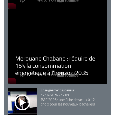
Merouane Chabane : réduire de
15% la consommation
énergétique à l’horizon 2035
Catégorie
Enseignement supérieur
12/07/2026 - 12:09
BAC 2026 : une fiche de vœux à 12
choix pour les nouveaux bacheliers