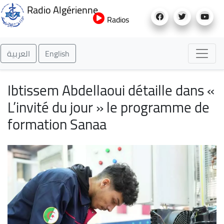
Aller
Radio Algérienne
au
Radios
contenu
principal
العربية
English
Ibtissem Abdellaoui détaille dans «
L’invité du jour » le programme de
formation Sanaa