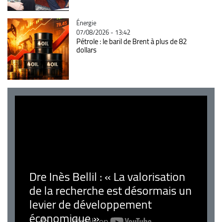
Catégorie
Énergie
07/08/2026 - 13:42
Pétrole : le baril de Brent à plus de 82
dollars
Dre Inès Bellil : « La valorisation
de la recherche est désormais un
levier de développement
économique »