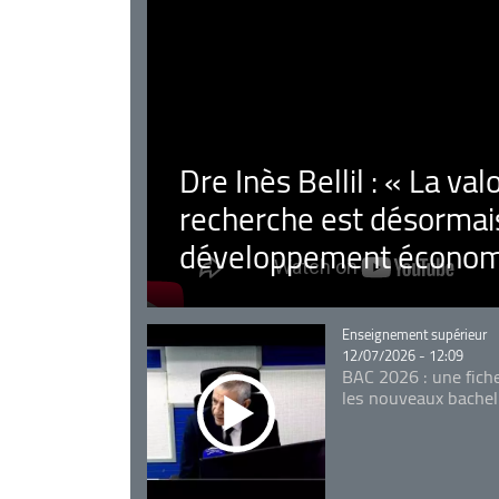
Dre Inès Bellil : « La val
recherche est désormais
développement économ
Catégorie
Enseignement supérieur
12/07/2026 - 12:09
BAC 2026 : une fich
les nouveaux bachel