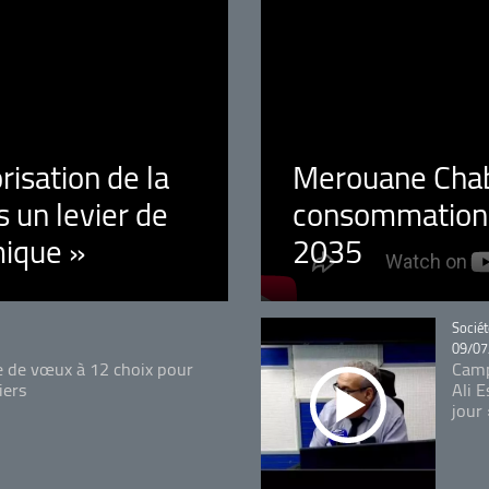
orisation de la
Merouane Chaba
 un levier de
consommation é
ique »
2035
Catégo
Sociét
09/07
e de vœux à 12 choix pour
Camp
iers
Ali 
jour