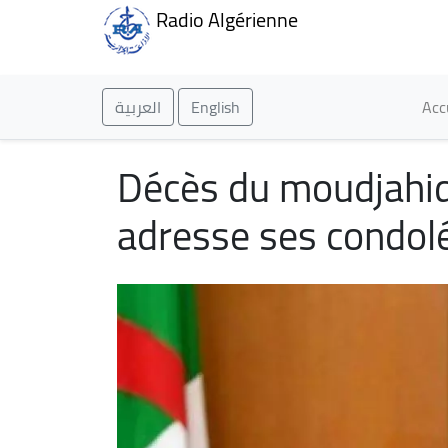
Radio Algérienne
Ma
العربية
English
Acc
Décès du moudjahid 
adresse ses condolé