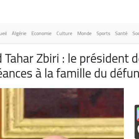
Aller
au
contenu
principal
in navigation
ueil
Algérie
Economie
Culture
Monde
Sports
Santé
Soc
Tahar Zbiri : le président 
ances à la famille du défun