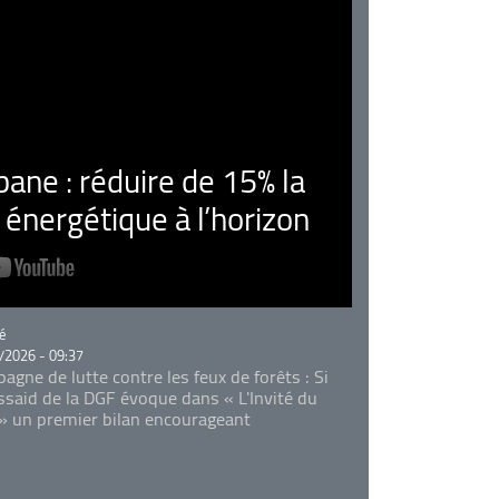
ne : réduire de 15% la
nergétique à l’horizon
rie
é
/2026 - 09:37
agne de lutte contre les feux de forêts : Si
Essaid de la DGF évoque dans « L'Invité du
 » un premier bilan encourageant