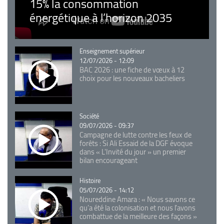
15% la consommation
énergétique à l’horizon 2035
Catégorie
Enseignement supérieur
12/07/2026 - 12:09
BAC 2026 : une fiche de vœux à 12
choix pour les nouveaux bacheliers
Catégorie
Société
09/07/2026 - 09:37
Campagne de lutte contre les feux de
forêts : Si Ali Essaid de la DGF évoque
dans « L'Invité du jour » un premier
bilan encourageant
Catégorie
Histoire
05/07/2026 - 14:12
Noureddine Amara : « Nous savons ce
qu’a été la colonisation et nous l’avons
combattue de la meilleure des façons »