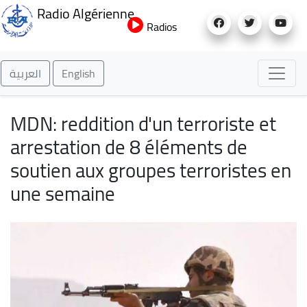
Aller
Radio Algérienne
au
Radios
contenu
principal
العربية
English
MDN: reddition d'un terroriste et
arrestation de 8 éléments de
soutien aux groupes terroristes en
une semaine