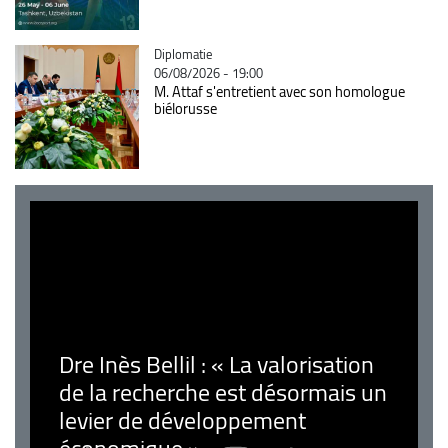
Catégorie
Diplomatie
06/08/2026 - 19:00
M. Attaf s'entretient avec son homologue
biélorusse
Dre Inès Bellil : « La valorisation
de la recherche est désormais un
levier de développement