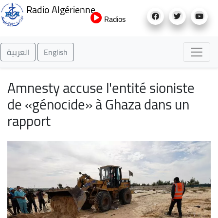
Aller
Radio Algérienne
au
Radios
contenu
principal
العربية
English
Amnesty accuse l'entité sioniste
de «génocide» à Ghaza dans un
rapport