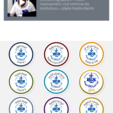
massivement, c'est renforcer les
institutions », plaide Hacène Kacimi