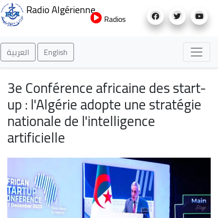
Aller
Radio Algérienne
au
Radios
contenu
principal
العربية
English
3e Conférence africaine des start-
up : l'Algérie adopte une stratégie
nationale de l'intelligence
artificielle