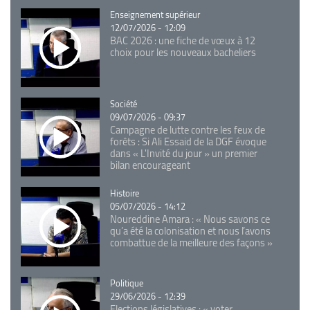
Catégorie
Enseignement supérieur
12/07/2026 - 12:09
BAC 2026 : une fiche de vœux à 12
choix pour les nouveaux bacheliers
Catégorie
Société
09/07/2026 - 09:37
Campagne de lutte contre les feux de
forêts : Si Ali Essaid de la DGF évoque
dans « L'Invité du jour » un premier
bilan encourageant
Catégorie
Histoire
05/07/2026 - 14:12
Noureddine Amara : « Nous savons ce
qu’a été la colonisation et nous l’avons
combattue de la meilleure des façons »
Catégorie
Politique
29/06/2026 - 12:39
Elections législatives : « voter