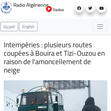
Aller
Radio Algérienne
au
Radios
contenu
principal
العربية
English
Intempéries : plusieurs routes
coupées à Bouira et Tizi-Ouzou en
raison de l'amoncellement de
neige