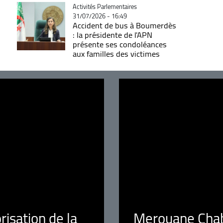
Catégorie
Activités Parlementaires
31/07/2026 - 16:49
Accident de bus à Boumerdès
: la présidente de l'APN
présente ses condoléances
aux familles des victimes
orisation de la
Merouane Chaba