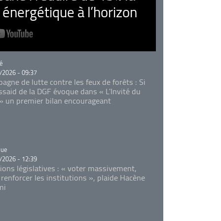
nergétique à l’horizon
rie
é
/2026 - 09:37
agne de lutte contre les feux de forêts : Si
Essaid de la DGF évoque dans « L'Invité du
 » un premier bilan encourageant
rie
que
/2026 - 12:39
tions législatives : « voter massivement,
 renforcer les institutions », plaide Hacène
mi