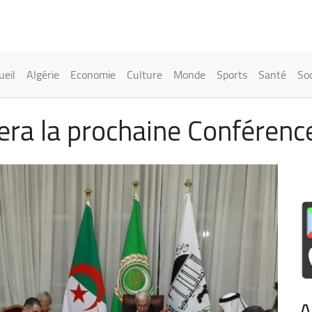
Aller
au
contenu
principal
in navigation
ueil
Algérie
Economie
Culture
Monde
Sports
Santé
Soc
itera la prochaine Conférenc
A