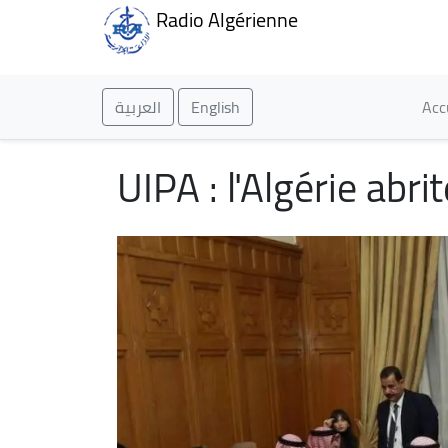
Radio Algérienne
Ma
العربية
English
Acc
UIPA : l'Algérie abr