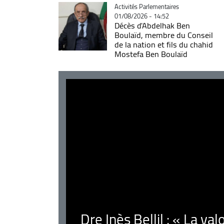
Catégorie
Activités Parlementaires
01/08/2026 - 14:52
Décès d'Abdelhak Ben
Boulaïd, membre du Conseil
de la nation et fils du chahid
Mostefa Ben Boulaïd
Dre Inès Bellil : « La val