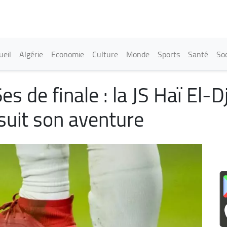
Aller
au
contenu
principal
in navigation
ueil
Algérie
Economie
Culture
Monde
Sports
Santé
Soc
s de finale : la JS Haï El-D
suit son aventure