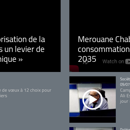
orisation de la
Merouane Chaba
 un levier de
consommation é
ique »
2035
Catégo
Sociét
09/07
e de vœux à 12 choix pour
Camp
iers
Ali 
jour
Catégo
Politi