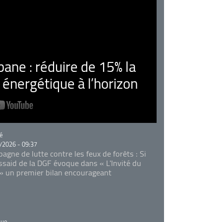
ne : réduire de 15% la
nergétique à l’horizon
rie
é
/2026 - 09:37
agne de lutte contre les feux de forêts : Si
Essaid de la DGF évoque dans « L'Invité du
 » un premier bilan encourageant
rie
que