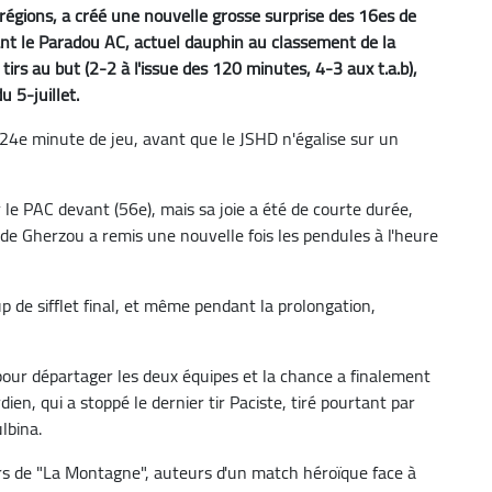
er-régions, a créé une nouvelle grosse surprise des 16es de
inant le Paradou AC, actuel dauphin au classement de la
 tirs au but (2-2 à l'issue des 120 minutes, 4-3 aux t.a.b),
 5-juillet.
 24e minute de jeu, avant que le JSHD n'égalise sur un
 le PAC devant (56e), mais sa joie a été de courte durée,
 de Gherzou a remis une nouvelle fois les pendules à l'heure
 de sifflet final, et même pendant la prolongation,
ut pour départager les deux équipes et la chance a finalement
en, qui a stoppé le dernier tir Paciste, tiré pourtant par
lbina.
rs de "La Montagne", auteurs d'un match héroïque face à