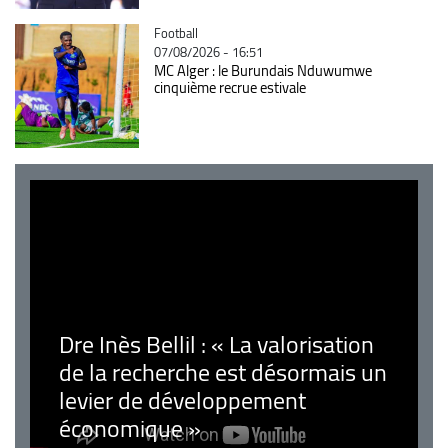
Catégorie
Football
07/08/2026 - 16:51
MC Alger : le Burundais Nduwumwe
cinquième recrue estivale
Dre Inès Bellil : « La valorisation
de la recherche est désormais un
levier de développement
économique »