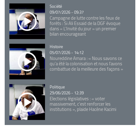
Catégorie
Société
09/07/2026 - 09:37
Campagne de lutte contre les feux de
forêts : Si Ali Essaid de la DGF évoque
dans « L'Invité du jour » un premier
bilan encourageant
Catégorie
Histoire
05/07/2026 - 14:12
Noureddine Amara : « Nous savons ce
qu’a été la colonisation et nous l’avons
combattue de la meilleure des façons »
Catégorie
Politique
29/06/2026 - 12:39
Elections législatives : « voter
massivement, c'est renforcer les
institutions », plaide Hacène Kacimi