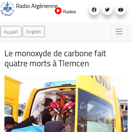
Aller
Radio Algérienne
au
Radios
contenu
principal
العربية
English
Le monoxyde de carbone fait
quatre morts à Tlemcen