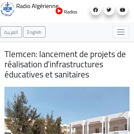
Aller
Radio Algérienne
au
Radios
contenu
principal
العربية
English
Tlemcen: lancement de projets de
réalisation d’infrastructures
éducatives et sanitaires