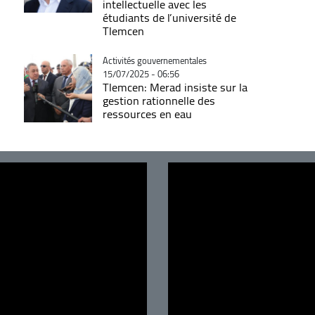
intellectuelle avec les
étudiants de l’université de
Tlemcen
Catégorie
Activités gouvernementales
15/07/2025 - 06:56
Tlemcen: Merad insiste sur la
gestion rationnelle des
ressources en eau