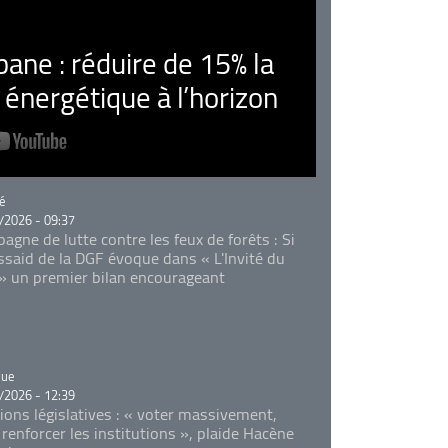
ne : réduire de 15% la
nergétique à l’horizon
rie
é
/2026 - 09:37
agne de lutte contre les feux de forêts : Si
Essaid de la DGF évoque dans « L'Invité du
 » un premier bilan encourageant
rie
que
/2026 - 12:39
tions législatives : « voter massivement,
 renforcer les institutions », plaide Hacène