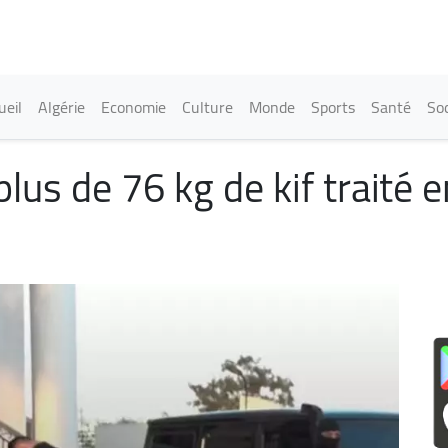
Aller
au
contenu
principal
in navigation
ueil
Algérie
Economie
Culture
Monde
Sports
Santé
Soc
plus de 76 kg de kif traité