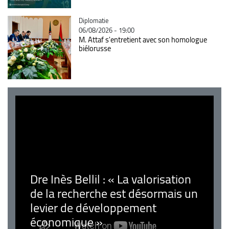
Catégorie
Diplomatie
06/08/2026 - 19:00
M. Attaf s'entretient avec son homologue
biélorusse
Dre Inès Bellil : « La valorisation
de la recherche est désormais un
levier de développement
économique »