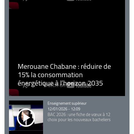
Merouane Chabane : réduire de
15% la consommation
énergétique à l’horizon 2035
Catégorie
Enseignement supérieur
12/07/2026 - 12:09
BAC 2026 : une fiche de vœux à 12
choix pour les nouveaux bacheliers