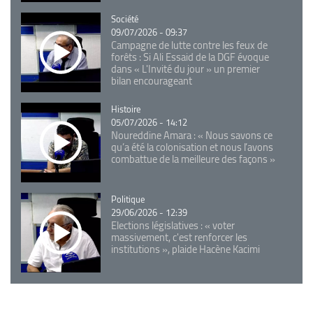
Catégorie
Société
09/07/2026 - 09:37
Campagne de lutte contre les feux de
forêts : Si Ali Essaid de la DGF évoque
dans « L'Invité du jour » un premier
bilan encourageant
Catégorie
Histoire
05/07/2026 - 14:12
Noureddine Amara : « Nous savons ce
qu’a été la colonisation et nous l’avons
combattue de la meilleure des façons »
Catégorie
Politique
29/06/2026 - 12:39
Elections législatives : « voter
massivement, c'est renforcer les
institutions », plaide Hacène Kacimi