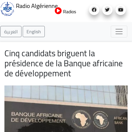
Aller
Radio Algérienne
au
Radios
contenu
principal
العربية
English
Cinq candidats briguent la
présidence de la Banque africaine
de développement