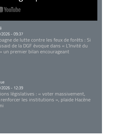
rie
é
/2026 - 09:37
agne de lutte contre les feux de forêts : Si
Essaid de la DGF évoque dans « L'Invité du
 » un premier bilan encourageant
rie
que
/2026 - 12:39
tions législatives : « voter massivement,
 renforcer les institutions », plaide Hacène
mi