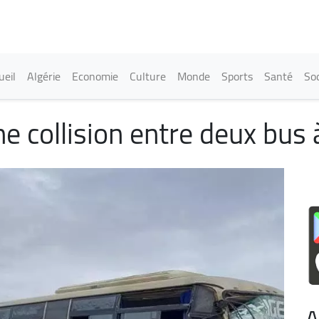
Aller
au
contenu
principal
in navigation
ueil
Algérie
Economie
Culture
Monde
Sports
Santé
Soc
ne collision entre deux bus 
A