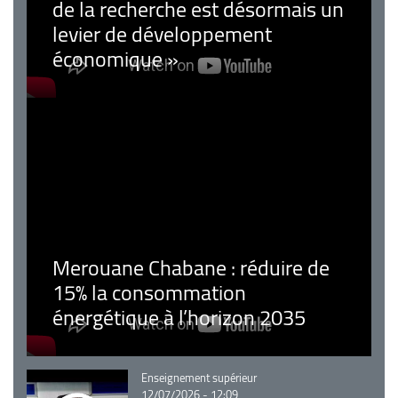
de la recherche est désormais un
levier de développement
économique »
Merouane Chabane : réduire de
15% la consommation
énergétique à l’horizon 2035
Catégorie
Enseignement supérieur
12/07/2026 - 12:09