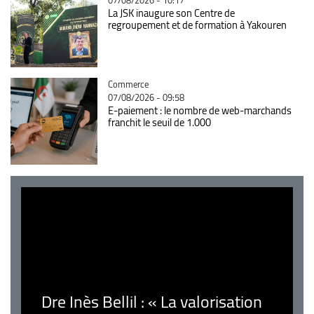
La JSK inaugure son Centre de
regroupement et de formation à Yakouren
Catégorie
Commerce
07/08/2026 - 09:58
E-paiement : le nombre de web-marchands
franchit le seuil de 1.000
Dre Inès Bellil : « La valorisation