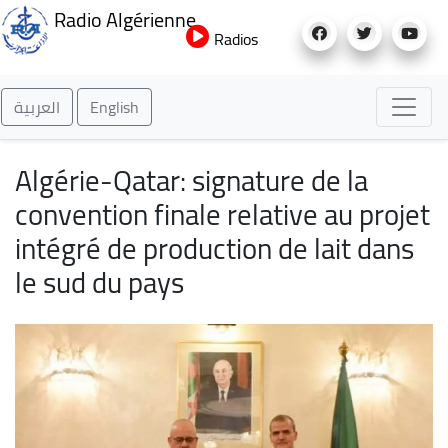
Aller
Radio Algérienne
au
Radios
contenu
principal
العربية
English
Algérie-Qatar: signature de la
convention finale relative au projet
intégré de production de lait dans
le sud du pays