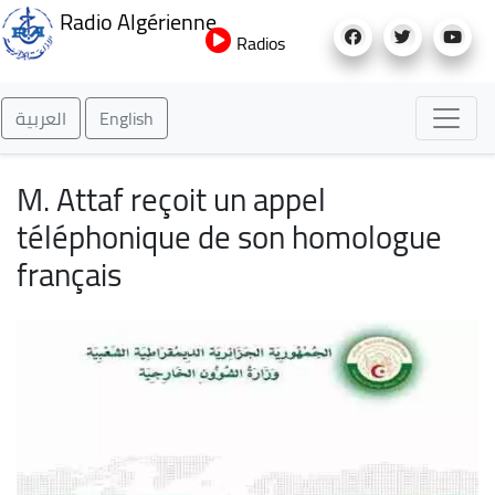
Aller
Radio Algérienne
au
Radios
contenu
principal
العربية
English
M. Attaf reçoit un appel
téléphonique de son homologue
français